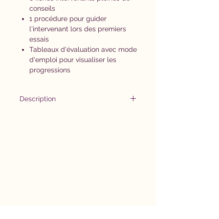
conseils
1 procédure pour guider
l'intervenant lors des premiers
essais
Tableaux d'évaluation avec mode
d'emploi pour visualiser les
progressions
Description
Téléphoner et répondre à un
appel sont des compétences
souvent difficiles à acquérir. Ce
support combine une leçon
d'apprentissage et des fiches
pour s'entrainer à utiliser le
téléphone.
Objectifs: