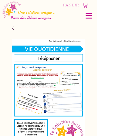
PANIER
Une solution unique
...
Pour des élèves uniques
...