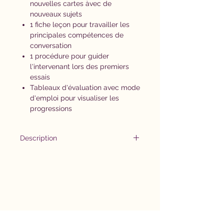
nouvelles cartes àvec de
nouveaux sujets
1 fiche leçon pour travailler les
principales compétences de
conversation
1 procédure pour guider
l'intervenant lors des premiers
essais
Tableaux d'évaluation avec mode
d'emploi pour visualiser les
progressions
Description
Un jeu de cartes questions aux
thèmes variés pour travailler la
conversation de façon ludique.
Les connaissances de l'élève sont
évaluées dans des parties
courtes, amusantes où l'élève ne
se sent jamais en échec.