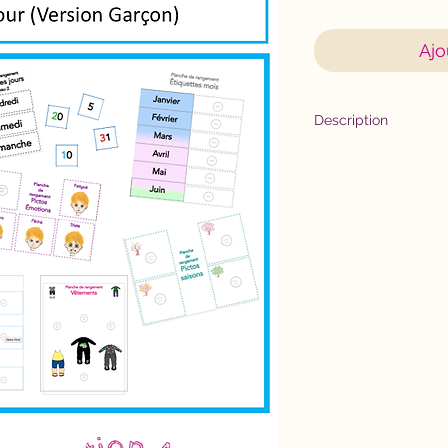
Ajo
Description
Avec la Frise du jo
pour mettre en pla
lien avec les repèr
Objectifs:
Se repérer dans 
météo)
Exprimer son é
Un kit ludique et 
notions temporell