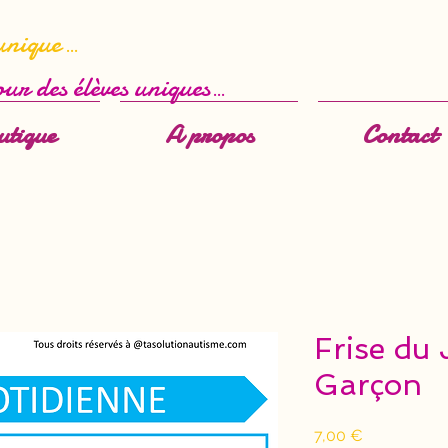
unique
...
ur des élèves uniques
...
utique
A propos
Contact
Frise du 
Garçon
Prix
7,00 €