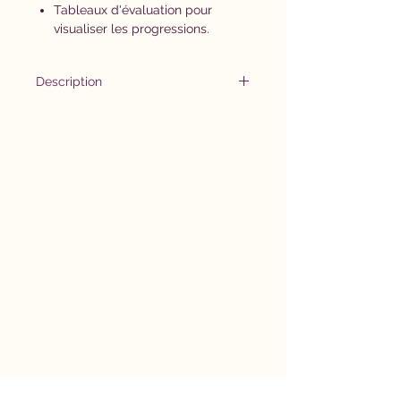
Tableaux d'évaluation pour
visualiser les progressions.
Description
Connaître l’équivalence des mois
de l’année en numéro, qu’ils
soient écrits sous forme de mot
(ex. : mars) ou de nombre (03),
est une compétence essentielle
pour éviter les confusions et
gagner en autonomie au
quotidien. Ce kit de cartes à
pincer, composé de deux
niveaux de difficulté, permet de
travailler cette compétence de
manière ludique et progressive.
Objectifs:
Associer un mois de l'année à