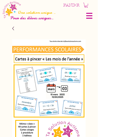
PANIER
Une solution unique
...
Pour des élèves uniques
...