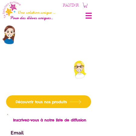
PANIER
Une solution unique
...
Pour des élèves uniques
...
C'est quoi
Ta Solution
Autisme ?
Un site de
vente en ligne
de
su
pports éducatifs
& ludiques
destinés à
des personnes à besoins particuliers.
C'est aussi ...
La rencontre de
2 éducatrices & amies
qui
créent
des outils
avec passion
& souhaitent
partager leur travail.
Découvrir tous nos produits
Inscrivez-vous à notre liste de diffusion
Email